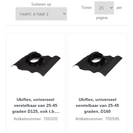
Sorteren op
Tonen
per
pagina
Ubiflex, universeel
Ubiflex, universeel
verstelbaar van 25-45
verstelbaar van 25-45
graden D125, ook t.b.v.
graden, D160
rookgas D80/125
Artikelnummer: 700320
Artikelnummer: 705595