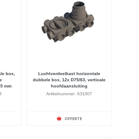
le box,
Luchtverdeelkast horizontale
e
dubbele box, 12x D75/63, verticale
125 mm
hoofdaansluiting
8
Artikelnummer: 631007
OFFERTE