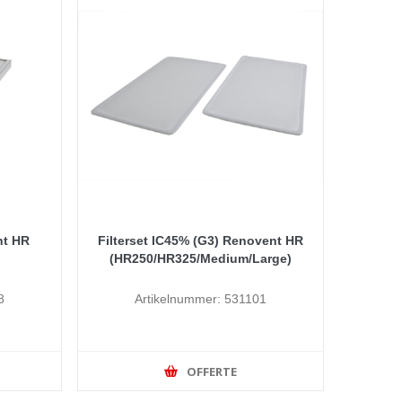
nt HR
Filterset IC45% (G3) Renovent HR
(HR250/HR325/Medium/Large)
8
Artikelnummer: 531101
OFFERTE