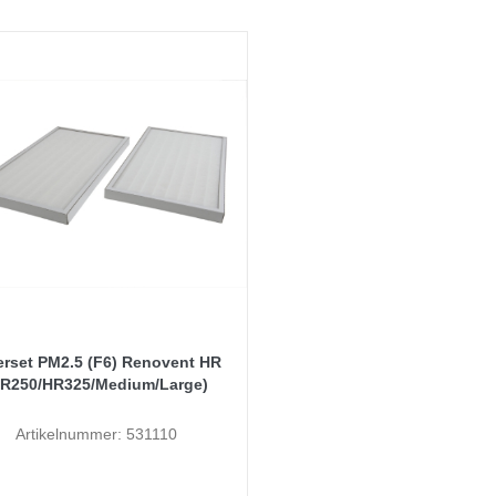
terset PM2.5 (F6) Renovent HR
HR250/HR325/Medium/Large)
Artikelnummer: 531110