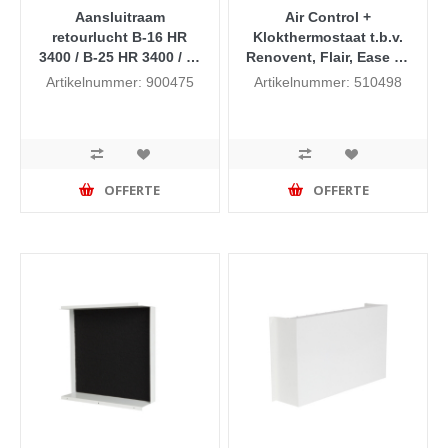
Aansluitraam
Air Control +
retourlucht B-16 HR
Klokthermostaat t.b.v.
3400 / B-25 HR 3400 / B-
Renovent, Flair, Ease en
40 HR 3400
de Allure V5.0 (vanaf
Artikelnummer: 900475
Artikelnummer: 510498
week 41 2020)
OFFERTE
OFFERTE