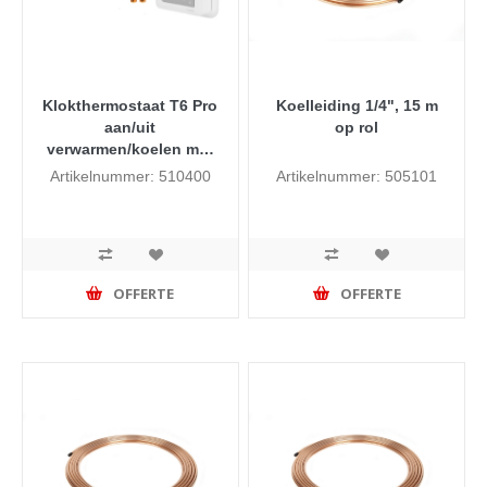
Klokthermostaat T6 Pro
Koelleiding 1/4", 15 m
aan/uit
op rol
verwarmen/koelen met
MIT-schakelaar (2
Artikelnummer: 510400
Artikelnummer: 505101
standen)
OFFERTE
OFFERTE