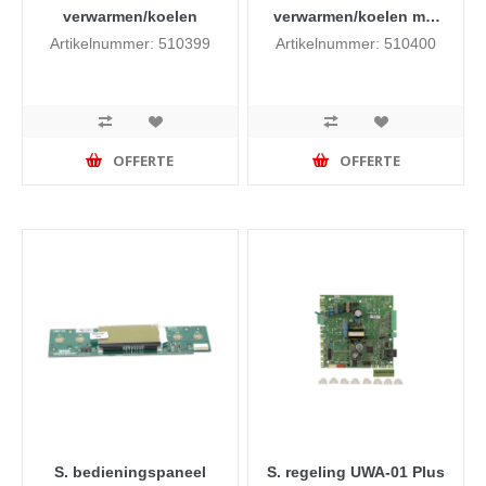
verwarmen/koelen
verwarmen/koelen met
MIT-schakelaar (2
Artikelnummer: 510399
Artikelnummer: 510400
standen)
OFFERTE
OFFERTE
S. bedieningspaneel
S. regeling UWA-01 Plus