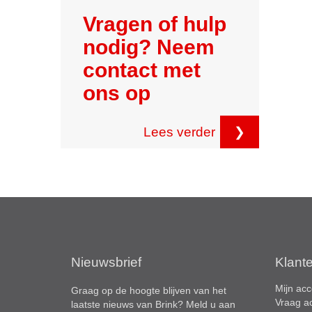
Vragen of hulp
nodig? Neem
contact met
ons op
Lees verder
❯
Nieuwsbrief
Klant
Mijn acc
Graag op de hoogte blijven van het
Vraag a
laatste nieuws van Brink? Meld u aan