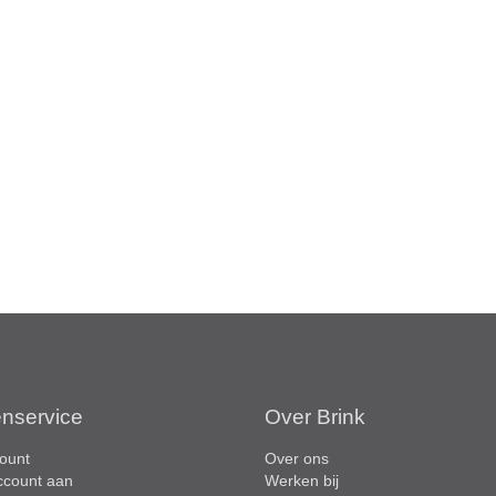
enservice
Over Brink
ount
Over ons
ccount aan
Werken bij