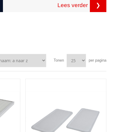
Lees verder
❯
Tonen
per pagina