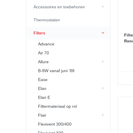
Accessoires en toebehoren
Thermostaten
Filters
Filt
Reno
Advance
Air 70
Allure
B-8W vanaf juni '88
Ease
Elan
Elan E
Filtermateriaal op rol
Flair
Flexivent 300/400