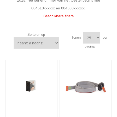
2015. Het serienummer van het toestel begint met
004510xxxxxx en 004560xxxxxx.
Beschikbare filters
Sorteren op
Tonen
per
pagina