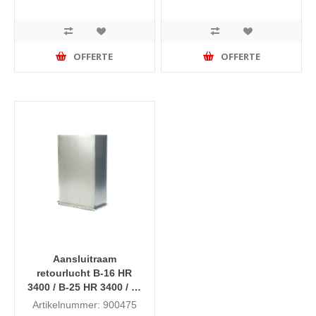
OFFERTE
OFFERTE
Aansluitraam
retourlucht B-16 HR
3400 / B-25 HR 3400 / B-
40 HR 3400
Artikelnummer: 900475