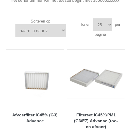
Het serienummer van het toestel begint met 350000xxxxxx.
Sorteren op
Tonen
per
pagina
Afvoerfilter IC45% (G3)
Filterset IC45%/PM1
Advance
(G3/F7) Advance (toe-
en afvoer)