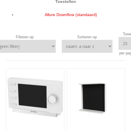
Toestellen
Allure Downflow (standaard)
Tone
Filteren op
Sorteren op
per pa