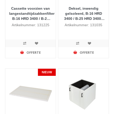
Cassette voorzien van
Deksel, inwendig
langestandtijdzakkenfilter
geïsoleerd, B-16 HRD
B-16 HRD 3400 / B-25
3400 / B-25 HRD 3400 /
HRD 3400 / B-40 HRD
B-40 HRD 3400
Artikelnummer: 131225
Artikelnummer: 131035
3400
OFFERTE
OFFERTE
NIEUW