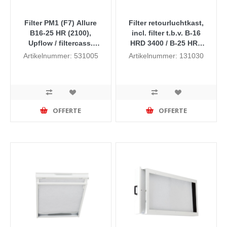
Filter PM1 (F7) Allure
Filter retourluchtkast,
B16-25 HR (2100),
incl. filter t.b.v. B-16
Upflow / filtercass.
HRD 3400 / B-25 HRD
zijaansluiting lang
3400 / B-40 HRD 3400
Artikelnummer: 531005
Artikelnummer: 131030
OFFERTE
OFFERTE