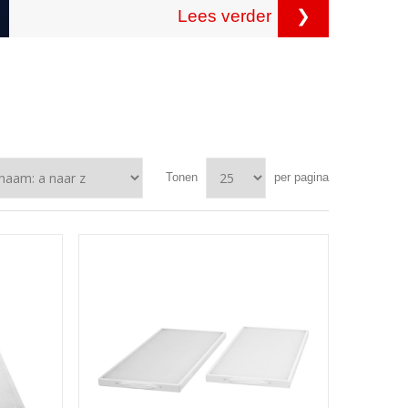
Lees verder
❯
Tonen
per pagina