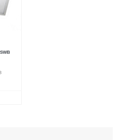
n SWB
3