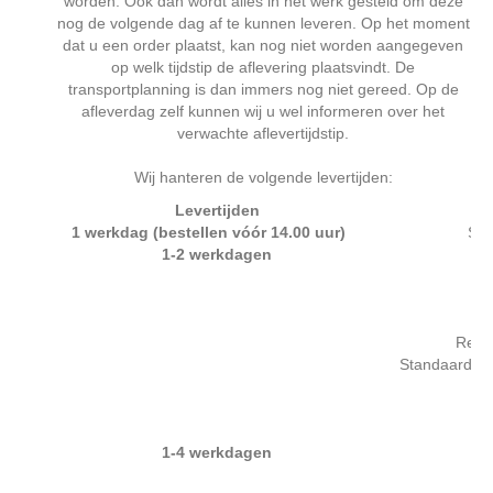
worden. Ook dan wordt alles in het werk gesteld om deze
nog de volgende dag af te kunnen leveren. Op het moment
dat u een order plaatst, kan nog niet worden aangegeven
op welk tijdstip de aflevering plaatsvindt. De
transportplanning is dan immers nog niet gereed. Op de
afleverdag zelf kunnen wij u wel informeren over het
verwachte aflevertijdstip.
Wij hanteren de volgende levertijden:
Levertijden
1 werkdag (bestellen vóór 14.00 uur)
Ser
1-2 werkdagen
So
A
Recht
Standaard sp
1-4 werkdagen
R