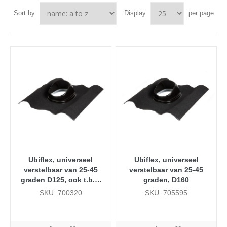
Sort by
Display
per page
Ubiflex, universeel
Ubiflex, universeel
verstelbaar van 25-45
verstelbaar van 25-45
graden D125, ook t.b.v.
graden, D160
rookgas D80/125
SKU: 700320
SKU: 705595