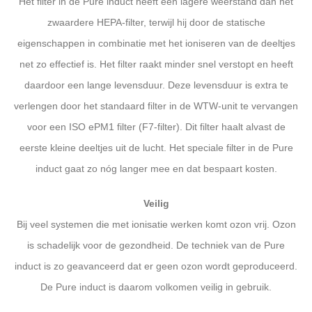
Het filter in de Pure induct heeft een lagere weerstand dan het
zwaardere HEPA-filter, terwijl hij door de statische
eigenschappen in combinatie met het ioniseren van de deeltjes
net zo effectief is. Het filter raakt minder snel verstopt en heeft
daardoor een lange levensduur. Deze levensduur is extra te
verlengen door het standaard filter in de WTW-unit te vervangen
voor een ISO ePM1 filter (F7-filter). Dit filter haalt alvast de
eerste kleine deeltjes uit de lucht. Het speciale filter in de Pure
induct gaat zo nóg langer mee en dat bespaart kosten.
Veilig
Bij veel systemen die met ionisatie werken komt ozon vrij. Ozon
is schadelijk voor de gezondheid. De techniek van de Pure
induct is zo geavanceerd dat er geen ozon wordt geproduceerd.
De Pure induct is daarom volkomen veilig in gebruik.