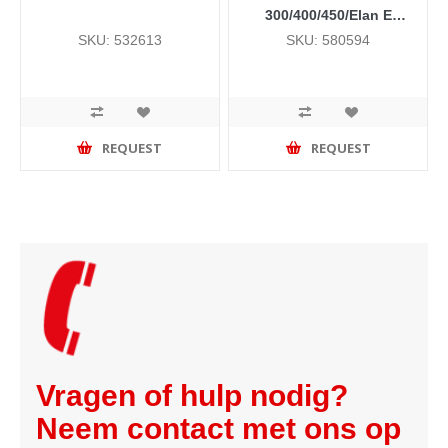
300/400/450/Elan E
(doos 50 stuks)
SKU: 532613
SKU: 580594
REQUEST
REQUEST
Vragen of hulp nodig?
Neem contact met ons op