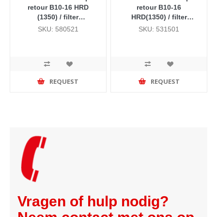
retour B10-16 HRD
retour B10-16
(1350) / filter
HRD(1350) / filter
retourluchtkast Allure,
retourluchtkast Allure,
SKU: 580521
SKU: 531501
Downflow (doos 25
Downflow
stuks)
REQUEST
REQUEST
Vragen of hulp nodig?