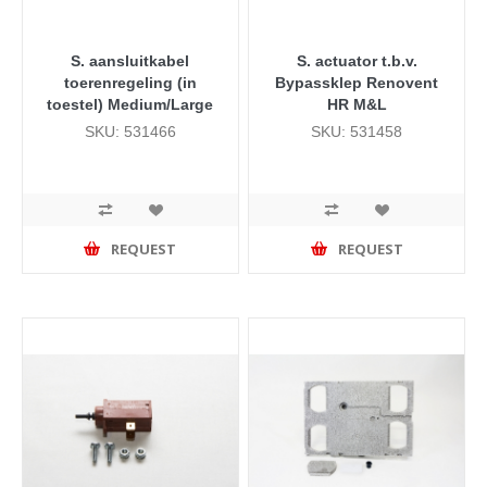
S. aansluitkabel
S. actuator t.b.v.
toerenregeling (in
Bypassklep Renovent
toestel) Medium/Large
HR M&L
SKU: 531466
SKU: 531458
REQUEST
REQUEST